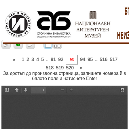
«
1
2
3
4
5
91
92
94
95
516
517
...
...
518
519
520
»
За достъп до произволна страница, запишете номера й в
бялото поле и натиснете Enter