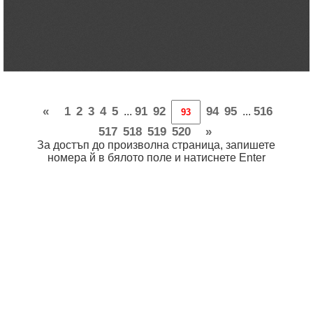
«
1
2
3
4
5
91
92
94
95
516
...
...
517
518
519
520
»
За достъп до произволна страница, запишете
номера й в бялото поле и натиснете Enter