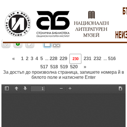
«
1
2
3
4
5
228
229
231
232
516
...
...
517
518
519
520
»
За достъп до произволна страница, запишете номера й в
бялото поле и натиснете Enter