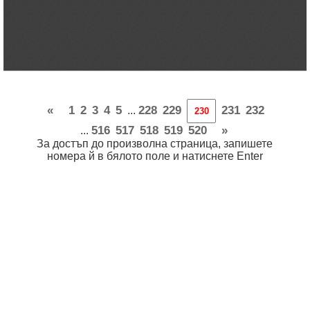
«
1
2
3
4
5
228
229
231
232
...
516
517
518
519
520
»
...
За достъп до произволна страница, запишете
номера й в бялото поле и натиснете Enter