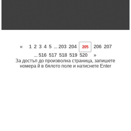
«
1
2
3
4
5
203
204
206
207
...
516
517
518
519
520
»
...
За достъп до произволна страница, запишете
номера й в бялото поле и натиснете Enter