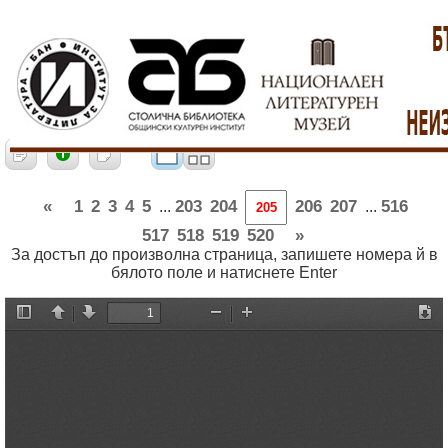
«
1
2
3
4
5
203
204
206
207
516
...
...
517
518
519
520
»
За достъп до произволна страница, запишете номера й в
бялото поле и натиснете Enter