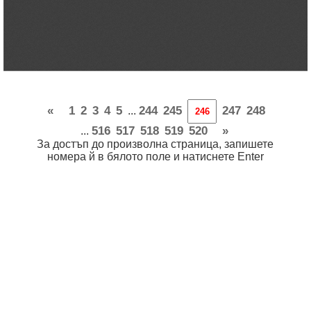
«
1
2
3
4
5
244
245
247
248
...
516
517
518
519
520
»
...
За достъп до произволна страница, запишете
номера й в бялото поле и натиснете Enter