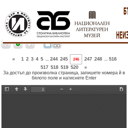
«
1
2
3
4
5
244
245
247
248
516
...
...
517
518
519
520
»
За достъп до произволна страница, запишете номера й в
бялото поле и натиснете Enter