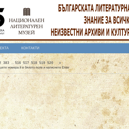
ОЕКТА
КОНТАКТИ
2
383
516
517
518
519
520
»
...
шете номера й в бялото поле и натиснете Enter