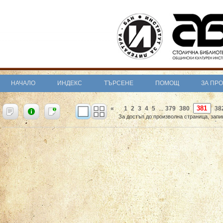
НАЧАЛО
ИНДЕКС
ТЪРСЕНЕ
ПОМОЩ
ЗА ПР
«
1
2
3
4
5
379
380
38
...
За достъп до произволна страница, запи