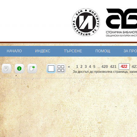
НАЧАЛО
ИНДЕКС
ТЪРСЕНЕ
ПОМОЩ
ЗА ПР
«
1
2
3
4
5
420
421
42
...
За достъп до произволна страница, запи