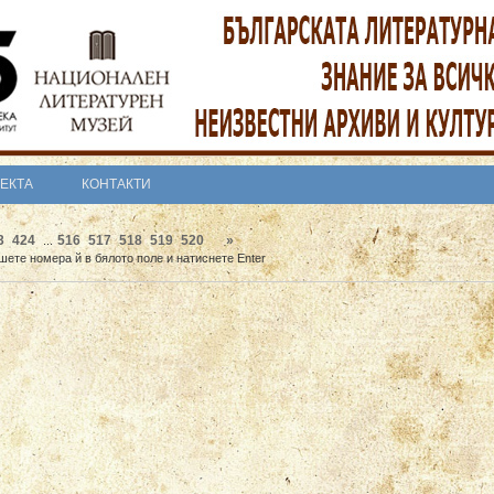
ОЕКТА
КОНТАКТИ
3
424
516
517
518
519
520
»
...
шете номера й в бялото поле и натиснете Enter