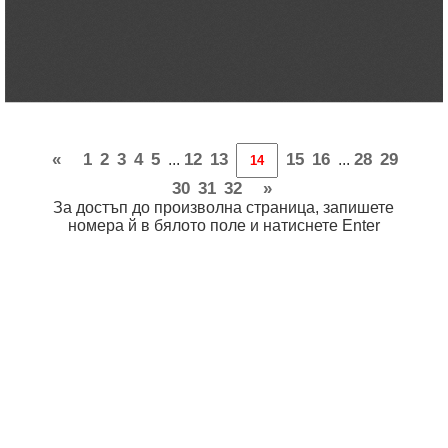
«
1
2
3
4
5
12
13
15
16
28
29
...
...
30
31
32
»
За достъп до произволна страница, запишете
номера й в бялото поле и натиснете Enter