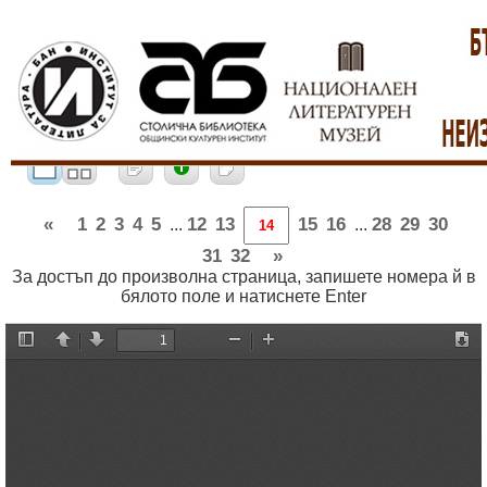
«
1
2
3
4
5
12
13
15
16
28
29
30
...
...
31
32
»
За достъп до произволна страница, запишете номера й в
бялото поле и натиснете Enter