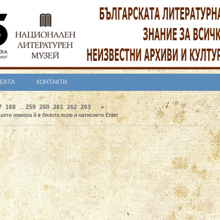
ОЕКТА
КОНТАКТИ
7
168
259
260
261
262
263
»
...
шете номера й в бялото поле и натиснете Enter