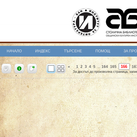
НАЧАЛО
ИНДЕКС
ТЪРСЕНЕ
ПОМОЩ
ЗА ПР
«
1
2
3
4
5
164
165
16
...
За достъп до произволна страница, запи