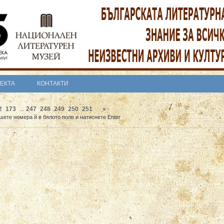
ОЕКТА
КОНТАКТИ
2
173
247
248
249
250
251
»
...
шете номера й в бялото поле и натиснете Enter