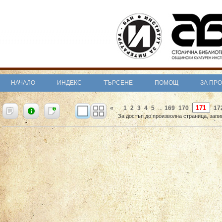
НАЧАЛО
ИНДЕКС
ТЪРСЕНЕ
ПОМОЩ
ЗА ПР
«
1
2
3
4
5
169
170
17
...
За достъп до произволна страница, запи